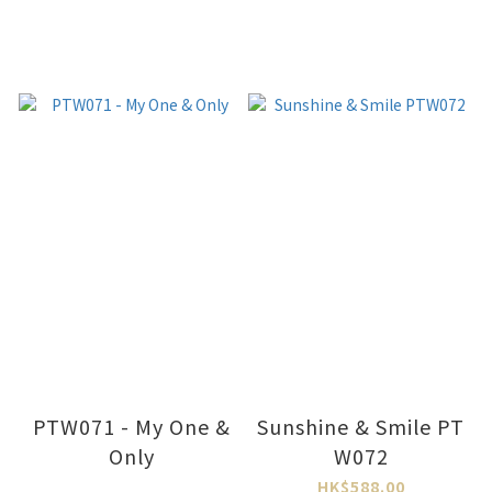
PTW071 - My One &
Sunshine & Smile PT
Only
W072
HK$588.00