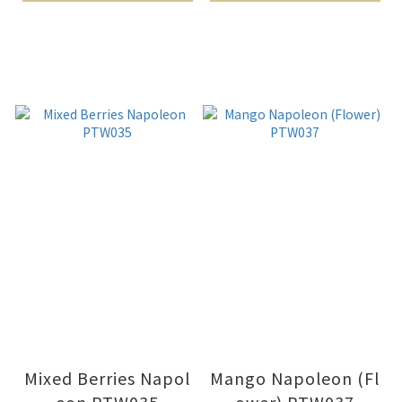
Mixed Berries Napol
Mango Napoleon (Fl
eon PTW035
ower) PTW037