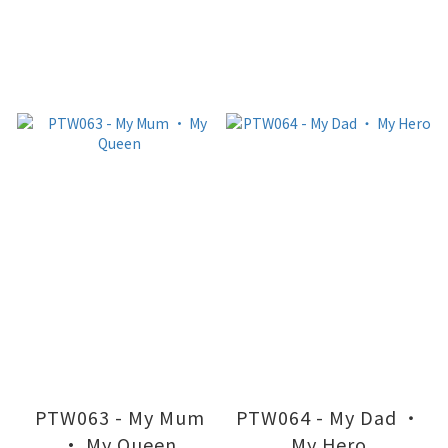
PTW063 - My Mum
PTW064 - My Dad ‧
• My Queen
My Hero