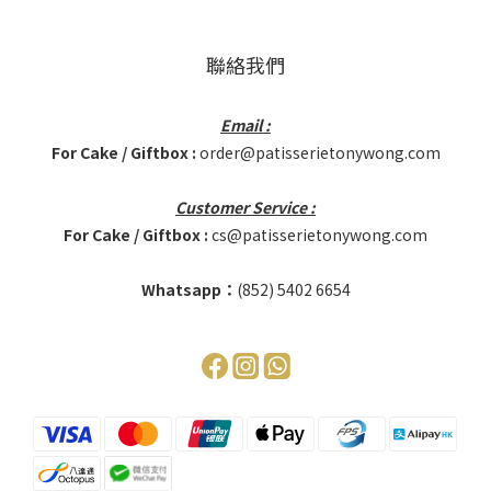
聯絡我們
Email :
For Cake / Giftbox :
order@patisserietonywong.com
Customer Service :
For Cake / Giftbox :
cs@patisserietonywong.com
Whatsapp：
(852)
5402 6654