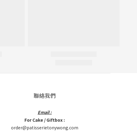
聯絡我們
Email :
For Cake / Giftbox :
order@patisserietonywong.com