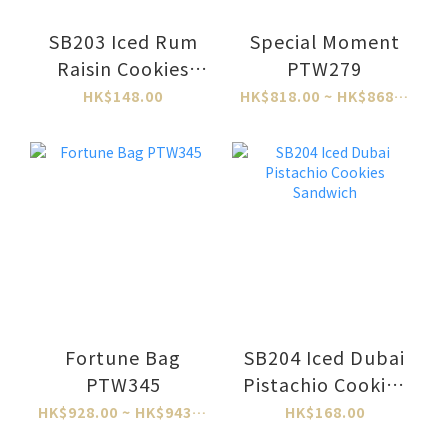
SB203 Iced Rum
Special Moment
Raisin Cookies
PTW279
Sandwich
HK$148.00
HK$818.00 ~ HK$868.00
Fortune Bag
SB204 Iced Dubai
PTW345
Pistachio Cookies
Sandwich
HK$928.00 ~ HK$943.00
HK$168.00