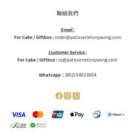
聯絡我們
Email :
For Cake / Giftbox :
order@patisserietonywong.com
Customer Service :
For Cake / Giftbox :
cs@patisserietonywong.com
Whatsapp：
(852)
5402 6654