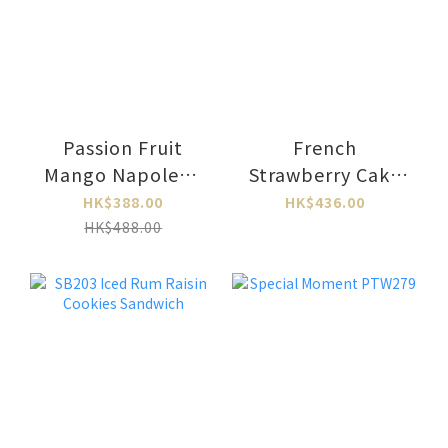
Passion Fruit
French
Mango Napoleon
Strawberry Cake
PTW350
PTW348L
HK$388.00
HK$436.00
HK$488.00