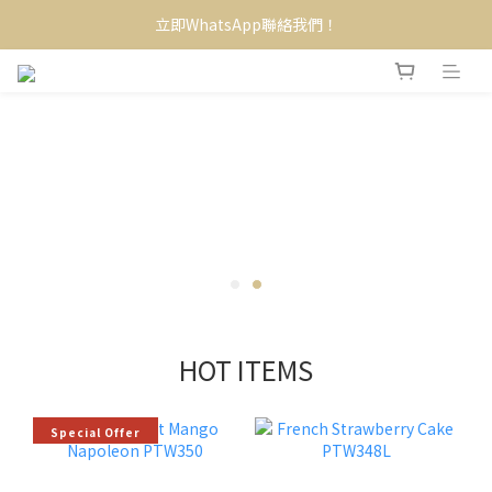
立即WhatsApp聯絡我們！
HOT ITEMS
Special Offer