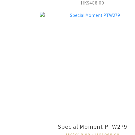
HK$488.00
Special Moment PTW279
HK$818.00 ~ HK$868.00