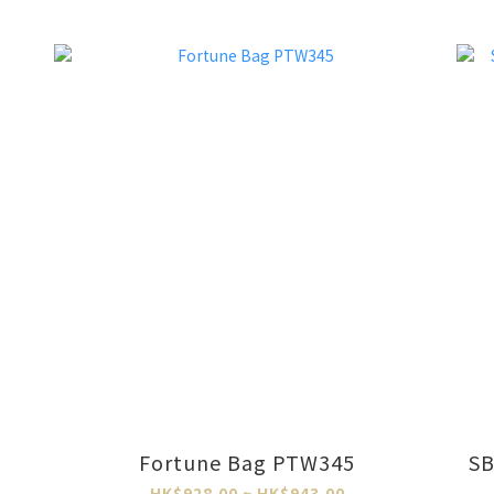
Fortune Bag PTW345
SB
HK$928.00 ~ HK$943.00