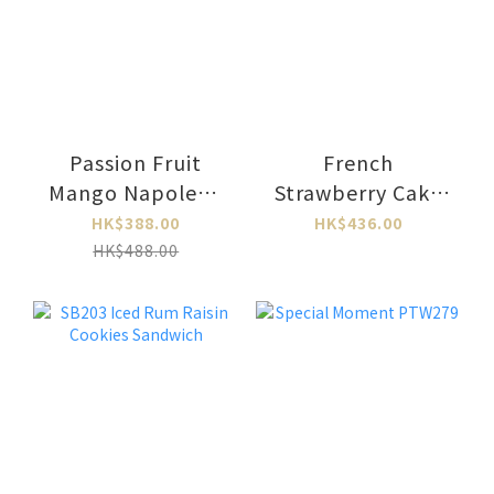
Passion Fruit
French
Mango Napoleon
Strawberry Cake
PTW350
PTW348L
HK$388.00
HK$436.00
HK$488.00