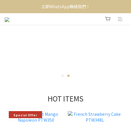
立即WhatsApp聯絡我們！
HOT ITEMS
Special Offer