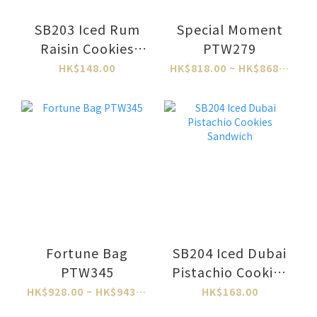
SB203 Iced Rum
Special Moment
Raisin Cookies
PTW279
Sandwich
HK$148.00
HK$818.00 ~ HK$868.00
Fortune Bag
SB204 Iced Dubai
PTW345
Pistachio Cookies
Sandwich
HK$928.00 ~ HK$943.00
HK$168.00