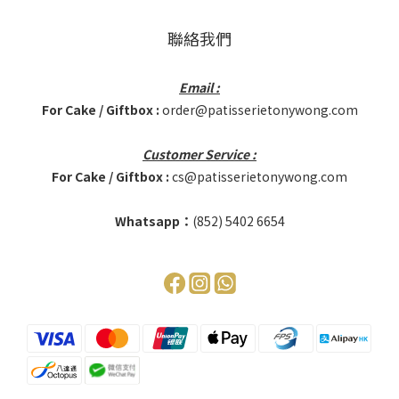
聯絡我們
Email :
For Cake / Giftbox :
order@patisserietonywong.com
Customer Service :
For Cake / Giftbox :
cs@patisserietonywong.com
Whatsapp：
(852)
5402 6654