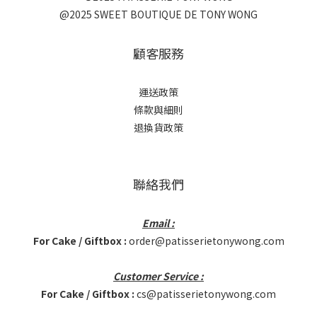
@2025 SWEET BOUTIQUE DE TONY WONG
顧客服務
運送政策
條款與細則
退換貨政策
聯絡我們
Email :
For Cake / Giftbox :
order@patisserietonywong.com
Customer Service :
For Cake / Giftbox :
cs@patisserietonywong.com