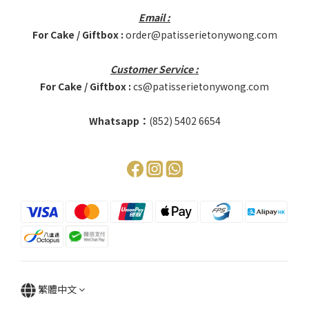
Email :
For Cake / Giftbox :
order@patisserietonywong.com
Customer Service :
For Cake / Giftbox :
cs@patisserietonywong.com
Whatsapp：
(852)
5402 6654
繁體中文