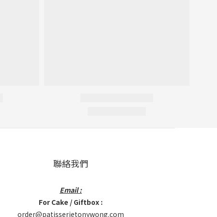
聯絡我們
Email :
For Cake / Giftbox :
order@patisserietonywong.com