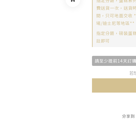
指定分類，蛋糕系列
費送貨一次，送貨時間
間，只可地面交收 
場/迪士尼等地區**
指定分類，磅裝蛋
註即可
請至少提前14天訂
若
分享到