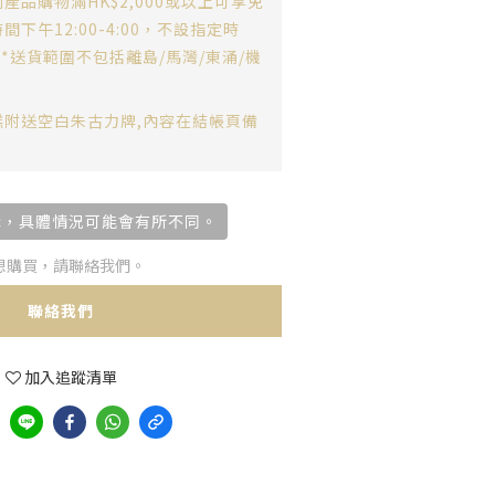
產品購物滿HK$2,000或以上可享免
下午12:00-4:00，不設指定時
**送貨範圍不包括離島/馬灣/東涌/機
糕附送空白朱古力牌,內容在結帳頁備
購，具體情況可能會有所不同。
想購買，請聯絡我們。
聯絡我們
加入追蹤清單