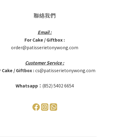
聯絡我們
Email :
For Cake / Giftbox :
order@patisserietonywong.com
Customer Service :
 Cake / Giftbox :
cs@patisserietonywong.com
Whatsapp：
(852)
5402 6654