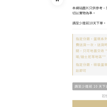
本網站圖片只供參考，
切以實物為準。
請至少提前10天下單。
指定分類，蛋糕系列
費送貨一次，送貨時間
間，只可地面交收 
場/迪士尼等地區**
指定分類，磅裝蛋
註即可
請至少提前 10 
若