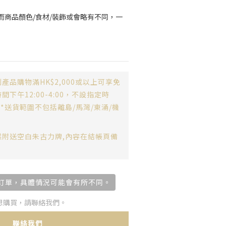
而商品顏色/食材/裝飾或會略有不同，一
產品購物滿HK$2,000或以上可享免
下午12:00-4:00，不設指定時
**送貨範圍不包括離島/馬灣/東涌/機
糕附送空白朱古力牌,內容在結帳頁備
天下訂單，具體情況可能會有所不同。
想購買，請聯絡我們。
聯絡我們