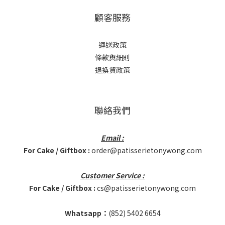
顧客服務
運送政策
條款與細則
退換貨政策
聯絡我們
Email :
For Cake / Giftbox :
order@patisserietonywong.com
Customer Service :
For Cake / Giftbox :
cs@patisserietonywong.com
Whatsapp：
(852)
5402 6654