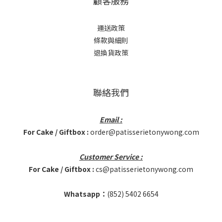
顧客服務
運送政策
條款與細則
退換貨政策
聯絡我們
Email :
For Cake / Giftbox :
order@patisserietonywong.com
Customer Service :
For Cake / Giftbox :
cs@patisserietonywong.com
Whatsapp：
(852)
5402 6654