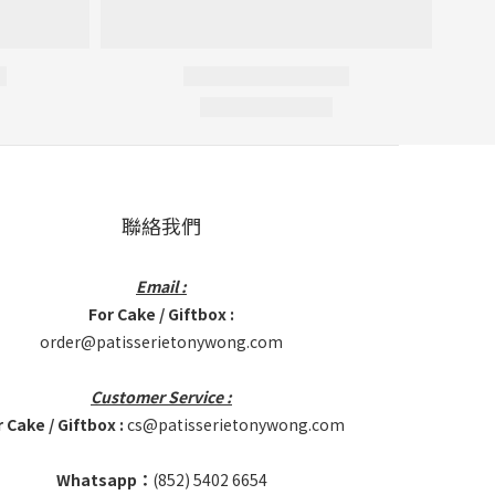
聯絡我們
Email :
For Cake / Giftbox :
order@patisserietonywong.com
Customer Service :
 Cake / Giftbox :
cs@patisserietonywong.com
Whatsapp：
(852)
5402 6654