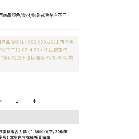
而商品顏色/食材/裝飾或會略有不同，一
產品購物滿HK$2,000或以上可享免
下午12:00-4:00，不設指定時
**送貨範圍不包括離島/馬灣/東涌/機
裝蛋糕朱古力牌 (4-6個中文字/20個英
字母) 文字內容在結帳頁備註