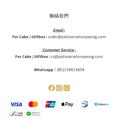
聯絡我們
Email :
For Cake / Giftbox :
order@patisserietonywong.com
Customer Service :
For Cake / Giftbox :
cs@patisserietonywong.com
Whatsapp：
(852)
5402 6654