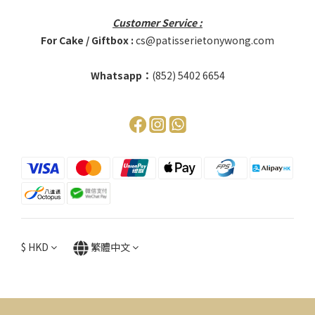
Customer Service :
For Cake / Giftbox :
cs@patisserietonywong.com
Whatsapp：
(852)
5402 6654
$
HKD
繁體中文