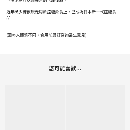
但稀少糖可以讓異常的代謝復原。
近年稀少糖被廣泛用於控糖飲食上，已成為日本新一代控糖食
品。
(因每人體質不同，食用前最好咨詢醫生意見)
您可能喜歡...