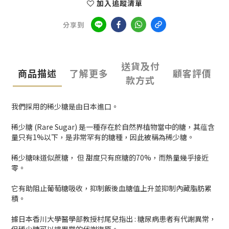
加入追蹤清單
分享到
送貨及付
商品描述
了解更多
顧客評價
款方式
我們採用的稀少糖是由日本進口。
稀少糖 (Rare Sugar) 是一種存在於自然界植物當中的糖，其蕴含
量只有1%以下，是非常罕有的糖種，因此被稱為稀少糖。
稀少糖味道似蔗糖， 但 甜度只有庶糖的70%，而熱量幾乎接近
零。
它有助阻止葡萄糖吸收，抑制飯後血糖值上升並抑制內藏脂肪累
積。
據日本香川大學醫學部教授村尾兒指出 : 糖尿病患者有代謝異常，