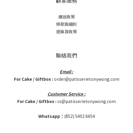
顧客服務
運送政策
條款與細則
退換貨政策
聯絡我們
Email :
For Cake / Giftbox :
order@patisserietonywong.com
Customer Service :
For Cake / Giftbox :
cs@patisserietonywong.com
Whatsapp：
(852)
5402 6654