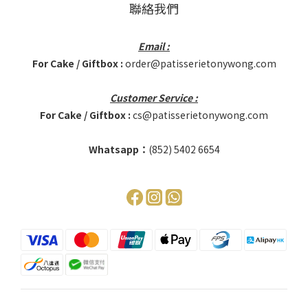
聯絡我們
Email :
For Cake / Giftbox :
order@patisserietonywong.com
Customer Service :
For Cake / Giftbox :
cs@patisserietonywong.com
Whatsapp：
(852)
5402 6654