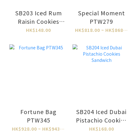
SB203 Iced Rum
Special Moment
Raisin Cookies
PTW279
Sandwich
HK$148.00
HK$818.00 ~ HK$868.00
Fortune Bag
SB204 Iced Dubai
PTW345
Pistachio Cookies
Sandwich
HK$928.00 ~ HK$943.00
HK$168.00