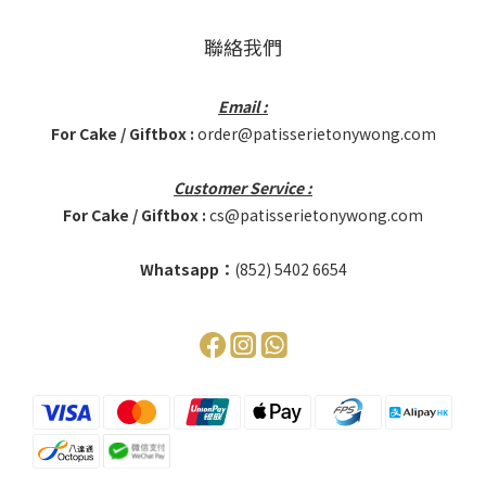
聯絡我們
Email :
For Cake / Giftbox :
order@patisserietonywong.com
Customer Service :
For Cake / Giftbox :
cs@patisserietonywong.com
Whatsapp：
(852)
5402 6654