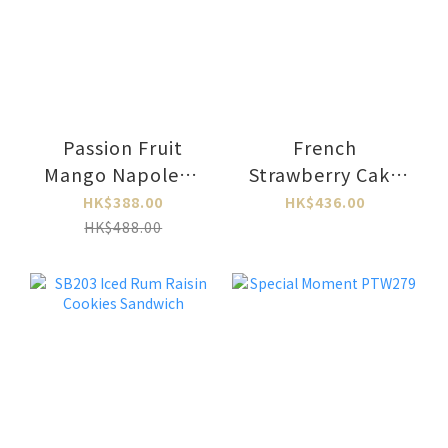
Passion Fruit
French
Mango Napoleon
Strawberry Cake
PTW350
PTW348L
HK$388.00
HK$436.00
HK$488.00