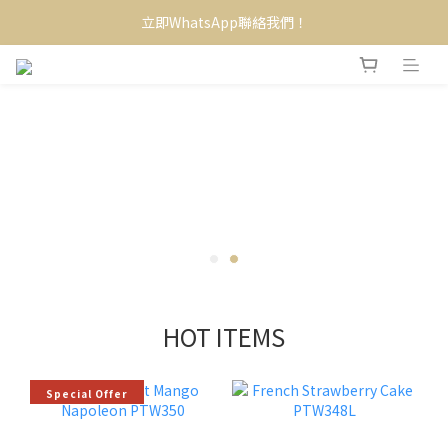
立即WhatsApp聯絡我們！
HOT ITEMS
Special Offer