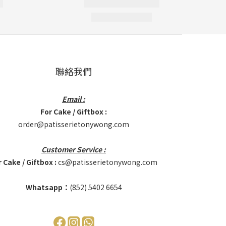
聯絡我們
Email :
For Cake / Giftbox :
order@patisserietonywong.com
Customer Service :
 Cake / Giftbox :
cs@patisserietonywong.com
Whatsapp：
(852)
5402 6654