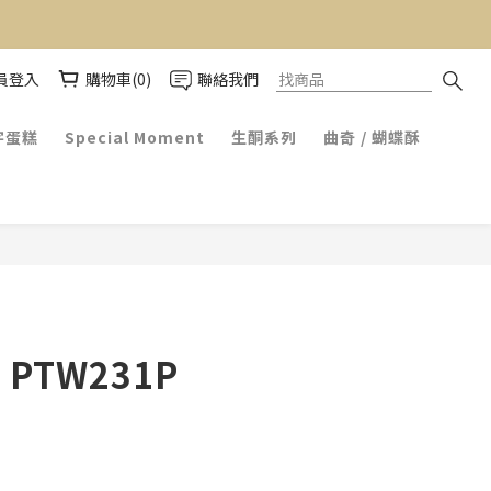
員登入
購物車(0)
聯絡我們
字蛋糕
Special Moment
生酮系列
曲奇 / 蝴蝶酥
u PTW231P