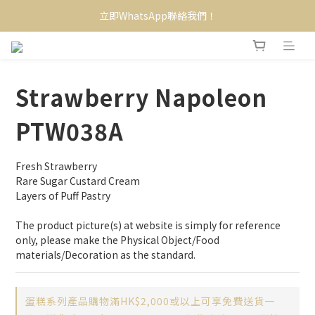
立即WhatsApp聯絡我們！
Strawberry Napoleon
PTW038A
Fresh Strawberry
Rare Sugar Custard Cream
Layers of Puff Pastry
The product picture(s) at website is simply for reference 
only, please make the Physical Object/Food 
materials/Decoration as the standard.
蛋糕系列產品購物滿HK$2,000或以上可享免費送貨一