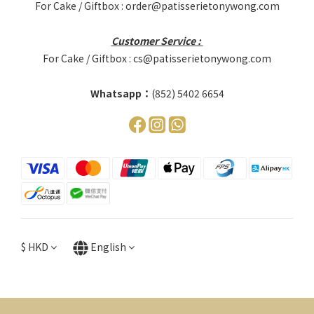
For Cake / Giftbox : order@patisserietonywong.com
Customer Service :
For Cake / Giftbox : cs@patisserietonywong.com
Whatsapp：
(852) 5402 6654
$
HKD
English