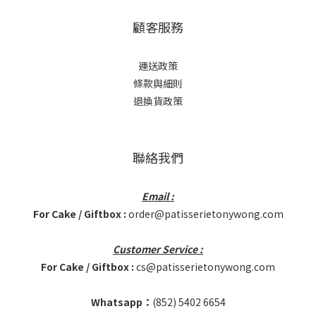
顧客服務
運送政策
條款與細則
退換貨政策
聯絡我們
Email :
For Cake / Giftbox :
order@patisserietonywong.com
Customer Service :
For Cake / Giftbox :
cs@patisserietonywong.com
Whatsapp：
(852)
5402 6654