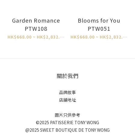
Garden Romance
Blooms for You
PTW108
PTW051
HK$668.00 ~ HK$2,832.00
HK$668.00 ~ HK$2,832.00
關於我們
品牌故事
店舖地址
圖片只供參考
©2025 PATISSERIE TONY WONG
@2025 SWEET BOUTIQUE DE TONY WONG