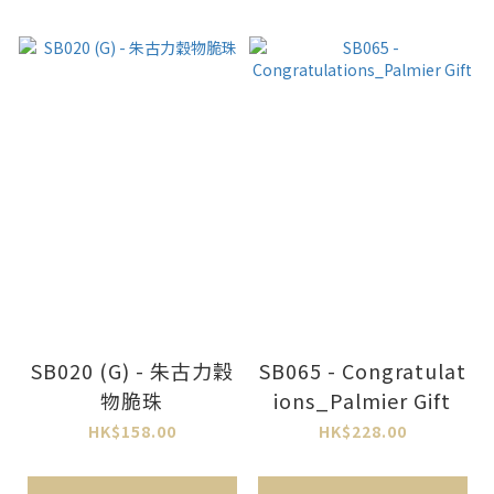
SB020 (G) - 朱古力穀
SB065 - Congratulat
物脆珠
ions_Palmier Gift
HK$158.00
HK$228.00