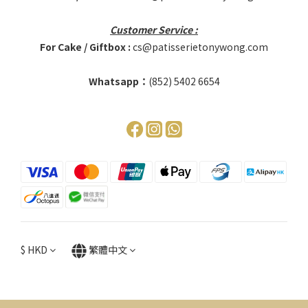
Customer Service :
For Cake / Giftbox :
cs@patisserietonywong.com
Whatsapp：
(852)
5402 6654
$
HKD
繁體中文