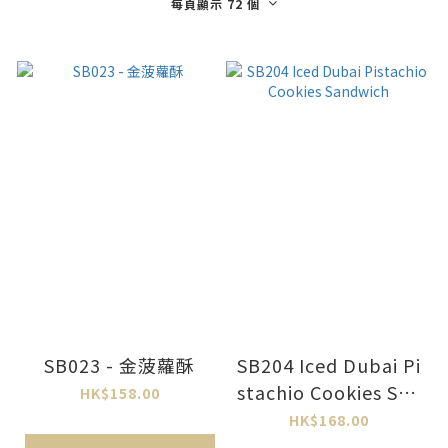
每頁顯示 72 個
SB023 - 金菠蘿酥
SB204 Iced Dubai Pi
stachio Cookies San
HK$158.00
dwich
HK$168.00