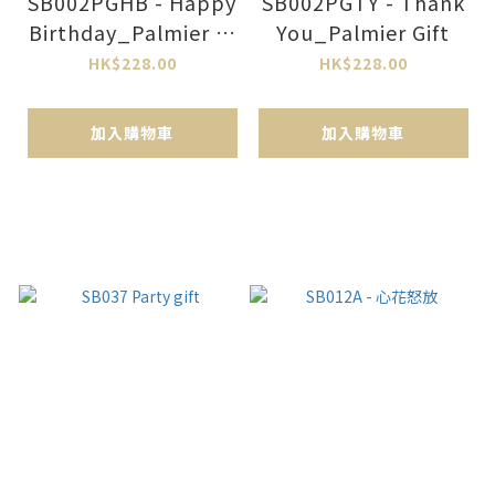
SB002PGHB - Happy
SB002PGTY - Thank
Birthday_Palmier Gi
You_Palmier Gift
ft
HK$228.00
HK$228.00
加入購物車
加入購物車